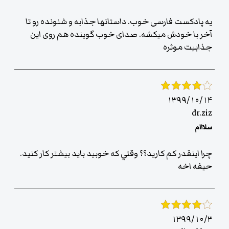
یه پادکست فارسی خوب. داستانها جذابه و شنونده رو تا
آخر با خودش میکشه. صدای خوب گوینده هم روی این
جذابیت موثره
۱۳۹۹/۱۰/۱۴
dr.ziz
سلااام
چرا اينقدر كم كاريد؟؟ وقتي كه خوبيد بايد بيشتر كار كنيد.
حيفه اخه
۱۳۹۹/۱۰/۳