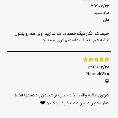
۱۳۹۹/۷/۲۳
ماه شب
عالى
حيف كه انگار ديگه قصد ادامه نداريد. ولى هم روايتتون
عاليه هم انتخاب داستانهاتون. ممنون
۱۳۹۸/۱۲/۲۸
HannahVkn
🙃
کارتون عالیه واقعا لذت میبرم از شنیدن پادکستها فقط
کاش یکم زود به زود منتشرشون کنین ❤️