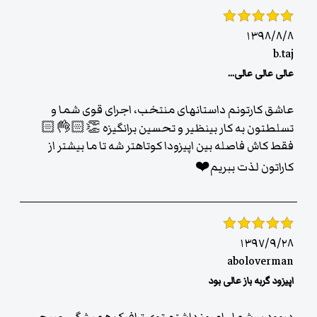
۱۳۹۸/۸/۸
b.taj
عالی عالی عالی...
عاشق کارتونم داستانهای منتخب، اجرای قوی شما و
تسلطتون به کار بینظیر و تحسین برانگیزه 👏🏻👌🏻
فقط کاش فاصله بین اپیزودا کوتاهتر شه تا ما بیشتر از
کاراتون لذت ببریم❤️
۱۳۹۷/۹/۲۸
aboloverman
اپیزود گربه باز عالی بود